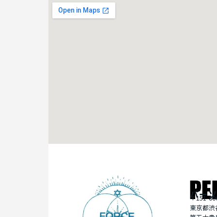
パーソ
〒151-00
東京都渋