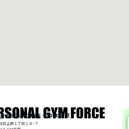
ナルジムFORCE 代々木上原
64
谷区上原１丁目１８−７