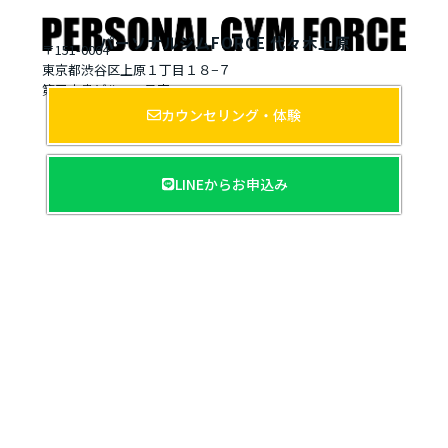
パーソナルジムFORCE 代々木上原
〒151-0064
東京都渋谷区上原１丁目１８−７
第五大貴ビル 502号室
カウンセリング・体験
LINEからお申込み
お問い合わせ
公式LINE
【姉妹サイト】
大田区蒲田駅から徒歩2分。パーソナルジムフォース蒲
田店。ダイエット、ボディメイクで見た目を変えたい、
産後ダイエット、子連れOK、ブライダル、肩こり腰
痛、筋力アップ、本気で変わりたいあなたの力になりま
す！
精神科・心療内科をお探しなら、東急大井町線『尾山