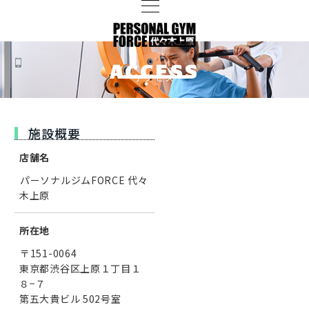
ACCESS
アクセス
施設概要
店舗名
パーソナルジムFORCE 代々
木上原
所在地
〒151-0064
東京都渋谷区上原１丁目１
８−７
第五大貴ビル 502号室